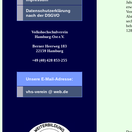
Jah
erw
Datenschutzerklärung
Ver
nach der DSGVO
Als
sec
beh
128
Volkshochschulverein
Hamburg-Ost e.V.
Berner Heerweg 183
22159 Hamburg
+49 (40) 428 853-255
Unsere E-Mail-Adresse:
vhs-verein @ web.de
Der