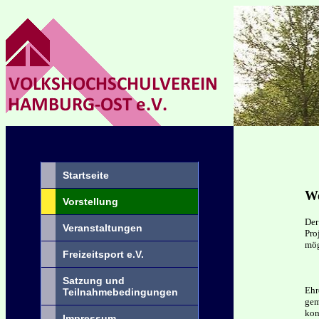
Startseite
We
Vorstellung
Der
Veranstaltungen
Pro
mög
Freizeitsport e.V.
Satzung und
Eh
Teilnahmebedingungen
gem
kon
Impressum