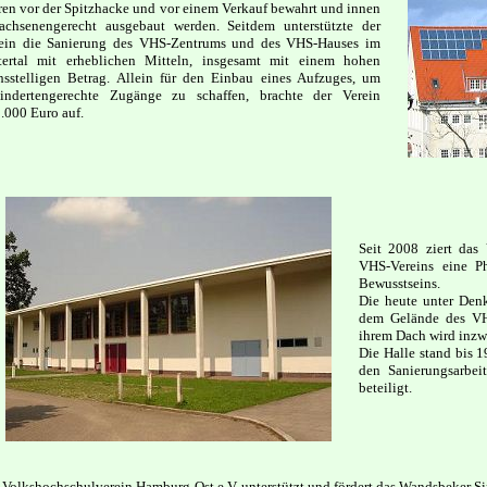
ren vor der Spitzhacke und vor einem Verkauf bewahrt und innen
achsenengerecht ausgebaut werden. Seitdem unterstützte der
ein die Sanierung des VHS-Zentrums und des VHS-Hauses im
tertal mit erheblichen Mitteln, insgesamt mit einem hohen
hsstelligen Betrag. Allein für den Einbau eines Aufzuges, um
indertengerechte Zugänge zu schaffen, brachte der Verein
.000 Euro auf.
Seit 2008 ziert das
VHS-Vereins eine Ph
Bewusstseins.
Die heute unter Denk
dem Gelände des VH
ihrem Dach wird inzw
Die Halle stand bis 
den Sanierungsarbei
beteiligt.
 Volkshochschulverein Hamburg-Ost e.V. unterstützt und fördert das Wandsbeker S