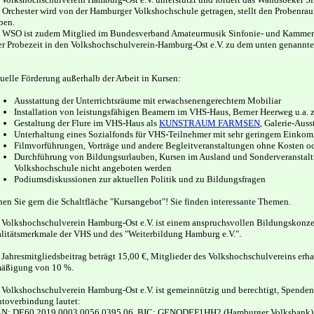
 Orchester wird von der Hamburger Volkshochschule getragen, stellt den Probenraum
ben.
 WSO ist zudem Mitglied im Bundesverband Amateurmusik Sinfonie- und Kammerorc
er Probezeit in den Volkshochschulverein-Hamburg-Ost e.V. zu dem unten genannten
uelle Förderung außerhalb der Arbeit in Kursen:
Ausstattung der Unterrichtsräume mit erwachsenengerechtem Mobiliar
Installation von leistungsfähigen Beamern im VHS-Haus, Berner Heerweg u.a.
Gestaltung der Flure im VHS-Haus als
KUNSTRAUM FARMSEN
, Galerie-Aus
Unterhaltung eines Sozialfonds für VHS-Teilnehmer mit sehr geringem Einko
Filmvorführungen, Vorträge und andere Begleitveranstaltungen ohne Kosten od
Durchführung von Bildungsurlauben, Kursen im Ausland und Sonderveranstalt
Volkshochschule nicht angeboten werden
Podiumsdiskussionen zur aktuellen Politik und zu Bildungsfragen
nen Sie gern die Schaltfläche "Kursangebot"! Sie finden interessante Themen.
 Volkshochschulverein Hamburg-Ost e.V. ist einem anspruchsvollen Bildungskonzep
litätsmerkmale der VHS und des "Weiterbildung Hamburg e.V.".
 Jahresmitgliedsbeitrag beträgt 15,00 €, Mitglieder des Volkshochschulvereins erh
äßigung von 10 %.
 Volkshochschulverein Hamburg-Ost e.V. ist gemeinnützig und berechtigt, Spende
toverbindung lautet:
N: DE60 2019 0003 0056 0395 06, BIC: GENODEF1HH2 (Hamburger Volksbank)