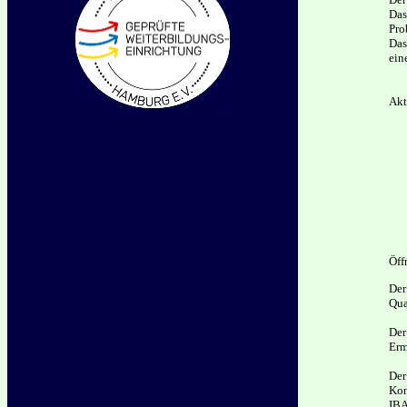
Das
Pro
Das
ein
Akt
Öff
Der
Qua
Der
Erm
Der
Kon
IBA